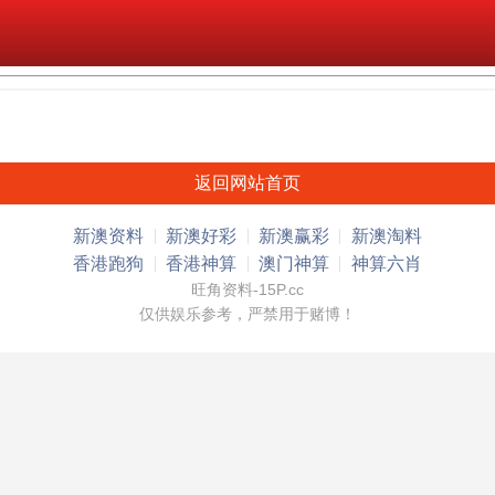
返回网站首页
新澳资料
新澳好彩
新澳赢彩
新澳淘料
香港跑狗
香港神算
澳门神算
神算六肖
旺角资料-15P.cc
仅供娱乐参考，严禁用于赌博！