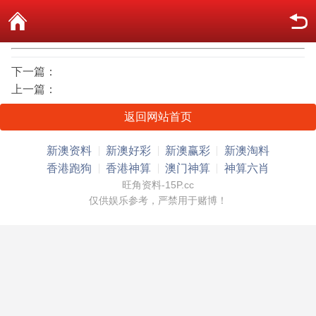
下一篇：
上一篇：
返回网站首页
新澳资料
新澳好彩
新澳赢彩
新澳淘料
香港跑狗
香港神算
澳门神算
神算六肖
旺角资料-15P.cc
仅供娱乐参考，严禁用于赌博！