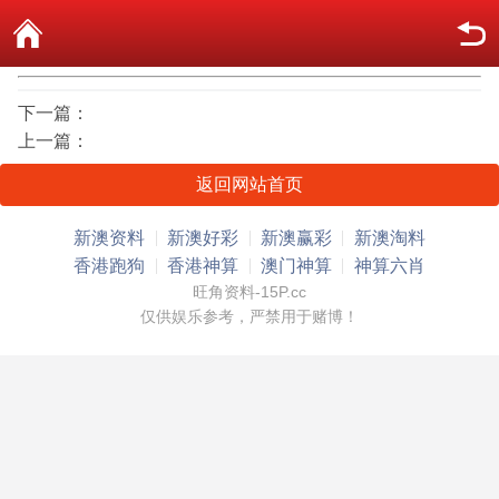
下一篇：
上一篇：
返回网站首页
新澳资料
新澳好彩
新澳赢彩
新澳淘料
香港跑狗
香港神算
澳门神算
神算六肖
旺角资料-15P.cc
仅供娱乐参考，严禁用于赌博！