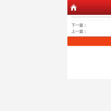
下一篇：
上一篇：