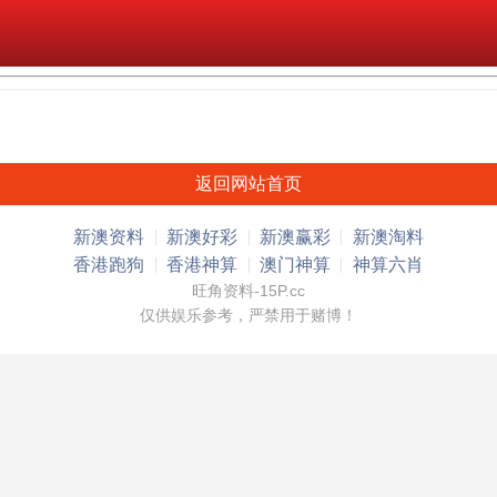
返回网站首页
新澳资料
新澳好彩
新澳赢彩
新澳淘料
香港跑狗
香港神算
澳门神算
神算六肖
旺角资料-15P.cc
仅供娱乐参考，严禁用于赌博！