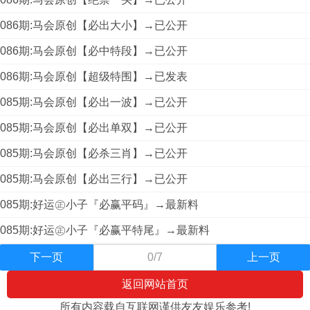
086期:马会原创【必出大小】→已公开
086期:马会原创【必中特段】→已公开
086期:马会原创【超级特围】→已发表
085期:马会原创【必出一波】→已公开
085期:马会原创【必出单双】→已公开
085期:马会原创【必杀三肖】→已公开
085期:马会原创【必出三行】→已公开
085期:好运㊣小子『必赢平码』→最新料
085期:好运㊣小子『必赢平特尾』→最新料
下一页
0/7
上一页
返回网站首页
所有内容载自互联网谨供友友娱乐参考!