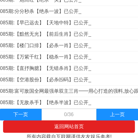
085期:分分秒杀【绝杀一波】已公开_
085期:【早已远去】【天地中特】已公开_
085期:【黯然无光】【前后生肖】已公开_
085期:【楼门口排】【必杀一肖】已公开_
085期:【万紫千红】【稳杀一肖】已公开_
085期:【直抒胸臆】【无错杀肖】已公开_
085期:【空港股份】【必杀⑸码】已公开_
085期:富可敌国全网最强单双主三肖━━用心打造的强料,放心跟
085期:【无敌杀手】【绝杀半波】已公开_
下一页
0/36
上一页
返回网站首页
所有内容载自互联网谨供友友娱乐参考!