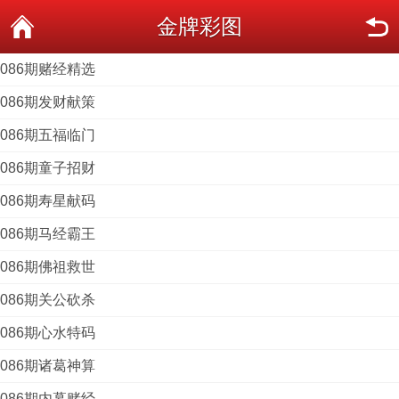
金牌彩图
086期赌经精选
086期发财献策
086期五福临门
086期童子招财
086期寿星献码
086期马经霸王
086期佛祖救世
086期关公砍杀
086期心水特码
086期诸葛神算
086期内幕赌经