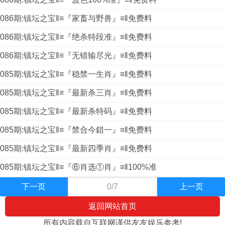
086期:镇坛之宝‖≡『家畜与野兽』≡‖免费料
086期:镇坛之宝‖≡『绝杀特段准』≡‖免费料
086期:镇坛之宝‖≡『无错输尽光』≡‖免费料
085期:镇坛之宝‖≡『稳禁一生肖』≡‖免费料
085期:镇坛之宝‖≡『最新杀三肖』≡‖免费料
085期:镇坛之宝‖≡『最新杀特码』≡‖免费料
085期:镇坛之宝‖≡『禁合今錯一』≡‖免费料
085期:镇坛之宝‖≡『最新四季肖』≡‖免费料
085期:镇坛之宝‖≡『⑥肖选①肖』≡‖100%准
下一页
0/7
上一页
返回网站首页
所有内容载自互联网谨供友友娱乐参考!