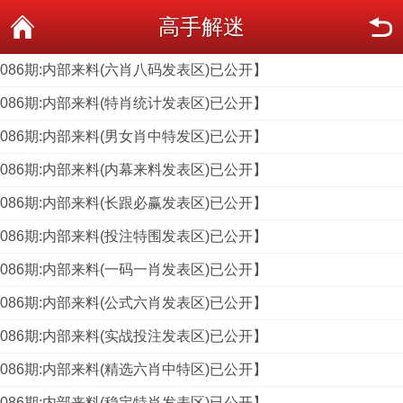
高手解迷
086期:内部来料(六肖八码发表区)已公开】
086期:内部来料(特肖统计发表区)已公开】
086期:内部来料(男女肖中特发区)已公开】
086期:内部来料(内幕来料发表区)已公开】
086期:内部来料(长跟必赢发表区)已公开】
086期:内部来料(投注特围发表区)已公开】
086期:内部来料(一码一肖发表区)已公开】
086期:内部来料(公式六肖发表区)已公开】
086期:内部来料(实战投注发表区)已公开】
086期:内部来料(精选六肖中特区)已公开】
086期:内部来料(稳定特肖发表区)已公开】