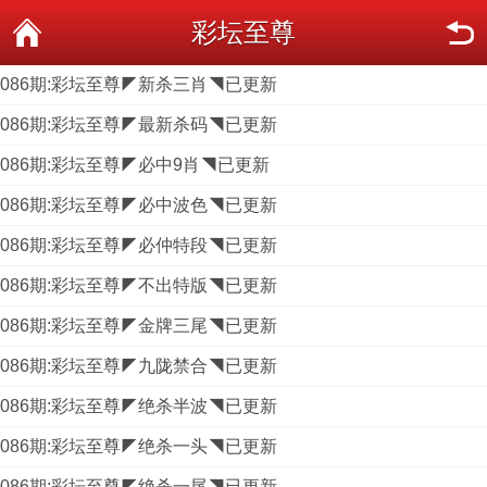
彩坛至尊
086期:彩坛至尊◤新杀三肖◥已更新
086期:彩坛至尊◤最新杀码◥已更新
086期:彩坛至尊◤必中9肖◥已更新
086期:彩坛至尊◤必中波色◥已更新
086期:彩坛至尊◤必仲特段◥已更新
086期:彩坛至尊◤不出特版◥已更新
086期:彩坛至尊◤金牌三尾◥已更新
086期:彩坛至尊◤九陇禁合◥已更新
086期:彩坛至尊◤绝杀半波◥已更新
086期:彩坛至尊◤绝杀一头◥已更新
086期:彩坛至尊◤绝杀一尾◥已更新