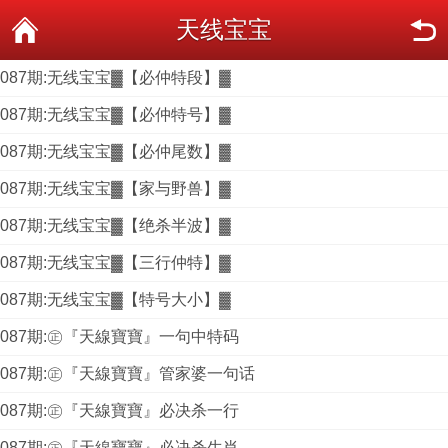
天线宝宝
087期:无线宝宝▓【必仲特段】▓
087期:无线宝宝▓【必仲特号】▓
087期:无线宝宝▓【必仲尾数】▓
087期:无线宝宝▓【家与野兽】▓
087期:无线宝宝▓【绝杀半波】▓
087期:无线宝宝▓【三行仲特】▓
087期:无线宝宝▓【特号大小】▓
087期:㊣『天線寶寶』一句中特码
087期:㊣『天線寶寶』管家婆一句话
087期:㊣『天線寶寶』必决杀一行
087期:㊣『天線寶寶』必决杀生肖