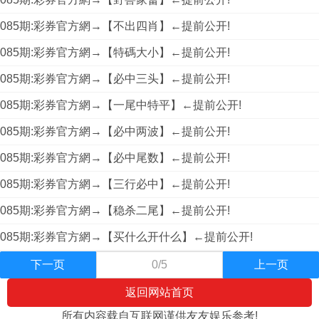
085期:彩券官方網→【不出四肖】←提前公开!
085期:彩券官方網→【特碼大小】←提前公开!
085期:彩券官方網→【必中三头】←提前公开!
085期:彩券官方網→【一尾中特平】←提前公开!
085期:彩券官方網→【必中两波】←提前公开!
085期:彩券官方網→【必中尾数】←提前公开!
085期:彩券官方網→【三行必中】←提前公开!
085期:彩券官方網→【稳杀二尾】←提前公开!
085期:彩券官方網→【买什么开什么】←提前公开!
下一页
0/5
上一页
返回网站首页
所有内容载自互联网谨供友友娱乐参考!