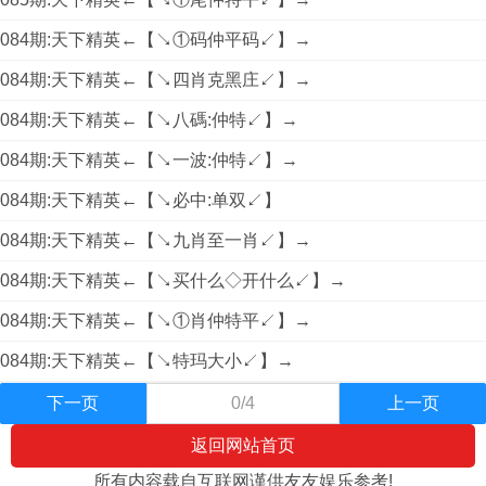
084期:天下精英←【↘①码仲平码↙】→
084期:天下精英←【↘四肖克黑庄↙】→
084期:天下精英←【↘八碼:仲特↙】→
084期:天下精英←【↘一波:仲特↙】→
084期:天下精英←【↘必中:单双↙】
084期:天下精英←【↘九肖至一肖↙】→
084期:天下精英←【↘买什么◇开什么↙】→
084期:天下精英←【↘①肖仲特平↙】→
084期:天下精英←【↘特玛大小↙】→
下一页
0/4
上一页
返回网站首页
所有内容载自互联网谨供友友娱乐参考!