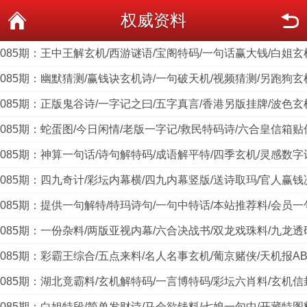
权威资料
085期：王中王解玄机/西游谜语/宝阁特码/一句话赢大钱/白姐玄
085期：幽默猜测/赢钱诀玄机诗/一句破天机/视频猜测/另跑狗玄
085期：正版鬼谷诗/一字记之曰/五字真言/香港另版挂牌/波色玄
085期：蛇蛋图/今日闲情/老版一字记/救民特码诗/六合皇信箱贴
085期：神算一句话/诗句解特码/成语解平特/四季玄机/灵感数字
085期：四九奇计/彩坛内幕横/四九内幕竖版/送诗取玛/官人赢钱
085期：提供一句解特/特玛诗句/一句中特话/本站推荐料/会员一
085期：一份杂料/两版亚视内幕/六合决战书/双龙戏珠料/九龙透
085期：彩霸王综合/五点来料/名人名事玄机/葡京赌侠/天机报A
085期：湖北竟霸料/玄机解特码/一言博特码/彩坛六肖料/玄机信
085期：白姐特段/简单发财诗/马会欲钱料/七娘一句中/开藏特图