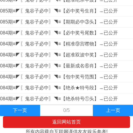
085期≡◤〖鬼谷子必中〗◥≡【必中奖号生肖】→已公开
085期≡◤〖鬼谷子必中〗◥≡【期期必中③头】→已公开
084期≡◤〖鬼谷子必中〗◥≡【必中奖号尾数】→已公开
084期≡◤〖鬼谷子必中〗◥≡【精准⑨宫噤物】→已公开
084期≡◤〖鬼谷子必中〗◥≡【超准双波中奖】→已公开
084期≡◤〖鬼谷子必中〗◥≡【最新成名⑥肖】→已公开
084期≡◤〖鬼谷子必中〗◥≡【包中奖号范围】→已公开
084期≡◤〖鬼谷子必中〗◥≡【绝杀★特号段】→已公开
084期≡◤〖鬼谷子必中〗◥≡【绝杀特号①头】→已公开
下一页
0/5
上一页
返回网站首页
所有内容载自互联网谨供友友娱乐参考!