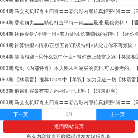
084期:马会玄机‖7肖主四肖〓〓⑥合彩内部传真解密4肖〓〓【
084期:香港顶尖▃▃精心打造平特一肖▃▃最准.最稳资料！【
084期:还你金身√平特一肖√实力证明,长期赚钱的好料！【还你
084期:神算快报∧精准(正版五肖)顶级特料√从此让你不再烦恼
084期:笑脸相迎≌买什么就中什么≌帮你走上致富之路【笑脸相
083期:鬼剑《内部特肖》本人刚从香港买的资料,可以参考的。
083期:【林震雷】推荐100％中【单双】实力见证一切【林震雷
083期:逍遥剑客最有实力的神话↑已上料！【逍遥剑客】
083期:马会玄机‖7肖主四肖〓〓⑥合彩内部传真解密4肖〓〓【
下一页
0/4
上一页
返回网站首页
所有内容载自互联网谨供友友娱乐参考!