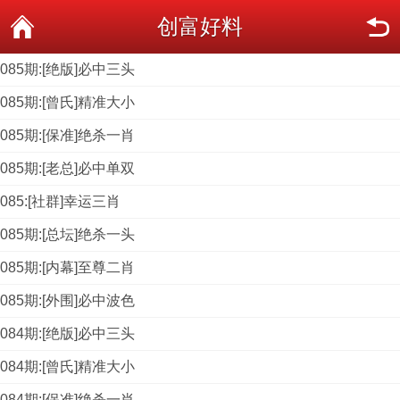
创富好料
085期:[绝版]必中三头
085期:[曾氏]精准大小
085期:[保准]绝杀一肖
085期:[老总]必中单双
085:[社群]幸运三肖
085期:[总坛]绝杀一头
085期:[内幕]至尊二肖
085期:[外围]必中波色
084期:[绝版]必中三头
084期:[曾氏]精准大小
084期:[保准]绝杀一肖