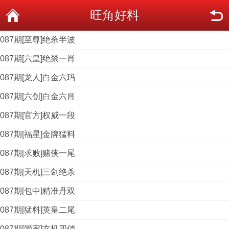
旺角好料
087期[至尊]绝杀半波
087期[六皇]绝禁一肖
087期[龙人]白金六玛
087期[六创]白金六肖
087期[官方]权威一段
087期[福星]金牌猛料
087期[求败]赌侠一尾
087期[天机]三剑绝杀
087期[包中]精准丹双
087期[猛料]英皇二尾
087期[管家]玄机四俏