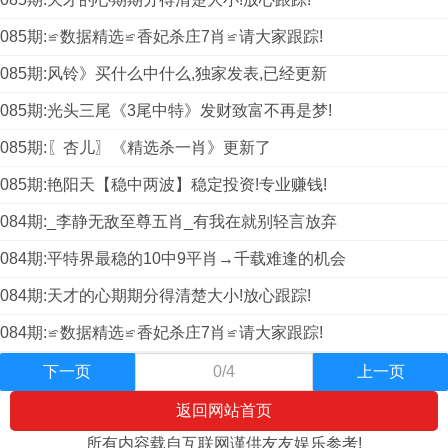
085期:≌数据精选≌香妃杀庄7肖≌请大家跟踪!
085期:风铃》买什么中什么,独家发表,已经更新
085期:光头三尾《3尾中特》发财致富不再是梦!
085期:〖杏儿〗《精选杀一肖》更新了
085期:艳阳天【稳中两波】稳定投资!专业赚钱!
084期:_李静无敌至尊五肖_有我在就别轻言放弃
084期:平特界最稳的10中9平肖→千载难逢的机会
084期:天才的心期期分得清楚大小!放心跟踪!
084期:≌数据精选≌香妃杀庄7肖≌请大家跟踪!
下一页
0/4
上一页
返回网站首页
所有内容载自互联网谨供友友娱乐参考!