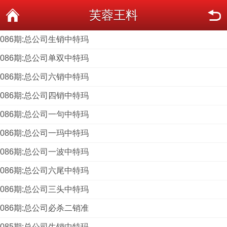
芙蓉王料
086期:总公司生销中特玛
086期:总公司单双中特玛
086期:总公司六销中特玛
086期:总公司四销中特玛
086期:总公司一句中特玛
086期:总公司一玛中特玛
086期:总公司一波中特玛
086期:总公司六尾中特玛
086期:总公司三头中特玛
086期:总公司必杀二销准
085期:总公司生销中特玛