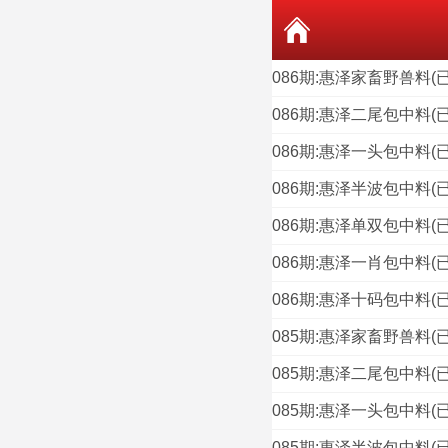
086期:惠泽家畜野兽料(
086期:惠泽二尾包中料(
086期:惠泽一头包中料(
086期:惠泽半波包中料(
086期:惠泽单双包中料(
086期:惠泽一肖包中料(
086期:惠泽十码包中料(
085期:惠泽家畜野兽料(
085期:惠泽二尾包中料(
085期:惠泽一头包中料(
085期:惠泽半波包中料(